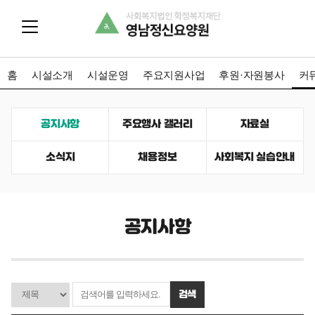
홈
시설소개
시설운영
주요지원사업
후원·자원봉사
커
공지사항
주요행사 갤러리
자료실
소식지
채용정보
사회복지 실습안내
공지사항
검색