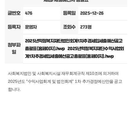
세입/세출예산서 총괄표
글번호
등록일
476
2025-12-26
등록자
조회수
운영자
273명
2025년학정복지재단법인회계1차추경세입세출예산공고
첨부파
총괄표(홈페이지).hwp
2025년학정복지재단수익사업회
일
계1차추경세입세출예산공고총괄표(홈페이지).hwp
사회복지법인 및 사회복지시설 재무회계규칙 제
10
조에 의거하여
2025
년도
"
수익사업회계 및 법인회계
" 1
차 추가경정예산안을 공고
합니다
.