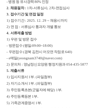
-
병원 등 유사경력
80%
인정
2.
채용절차
:
1
차
-
서류심사
, 2
차
-
면접심사
3.
접수기간 및 면접 일정
1)
접수기간
: 2025. 12. 29 ~
채용시까지
2)
면 접
:
서류심사 통과자 개별 통보
4.
서류제출 방법
1)
우편 및 방문 접수
-
방문접수
(
평일
:09:00~18:00)
-
우편접수
(
경북 김천시 어모면 작점로
640)
- e
메일
(yeongnam3740@naver.com)
2)
문의처
:
영남정신요양원 행정지원과
054-435-5877
5.
제출서류
1)
입사지원서
1
부
. (
파일첨부
)
2)
자기소개서
1
부
. (
파일첨부
)
3)
주민등록초본
(
군필자에 해당
) 1
부
.
4)
주민등록등본
1
부
.
5)
가족관계증명서
1
부
.