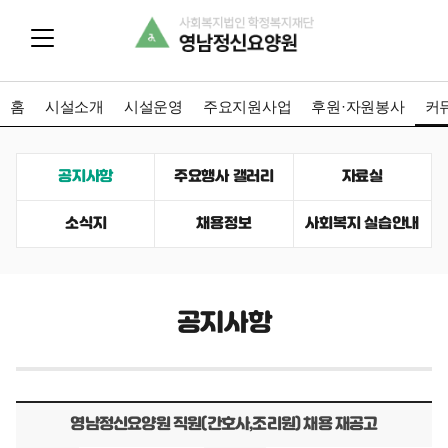
홈
시설소개
시설운영
주요지원사업
후원·자원봉사
커
공지사항
주요행사 갤러리
자료실
소식지
채용정보
사회복지 실습안내
공지사항
영남정신요양원 직원(간호사,조리원) 채용 재공고