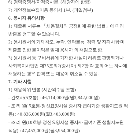
6)
경력증명서
/
자격증사본
. (
해당자에 한함
)
7)
개인정보수집이용 동의서
1
부
. (
파일첨부
)
6.
응시자 유의사항
1)
제출된 서류는
「
채용절차의 공정화에 관한 법률
」
에 따라
반환을 청구할 수 있습니다
.
2)
응시원서의 기재착오
,
누락
,
연락불능
,
경력 및 자격사항 미
제출로 인한 불이익은 일체 응시자 의 책임으로 함
.
3)
응시원서 등 구비서류에 기재한 사실이 허위로 판명되거나
사회복지사업법 제
35
조의
2(
종사자
)
제
2
항 각 호의 어느 하나에
해당하는 경우 합격 또는 채용이 취소될 수 있음
.
7.
기타 사항
1)
채용직위 연봉
(
시간외수당 포함
)
-
간호사
(5
호봉
) : 46,114,000
원
(
월
3,842,000
원
)
-
조 리 원
( 5
호봉
-
정신요양시설 종사자 급여기준 생활지도원 적
용
)
: 40,836,000
원
(
월
3,403,000
원
)
-
조 리 원
(10
호봉
-
정신요양시설 종사자 급여기준 생활지도원
적용
) : 47,453,000
원
(
월
3,954,000
원
)