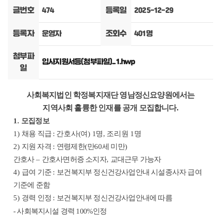
글번호
등록일
474
2025-12-29
등록자
조회수
운영자
401명
첨부파
입사지원서등(첨부파일)_1.hwp
일
사회복지법인 학정복지재단 영남정신요양원에서는
지역사회 훌륭한 인재를 공개 모집합니다
.
1.
모집정보
1)
채용 직급
:
간호사
(
여
) 1
명
,
조리원
1
명
2
)
지원 자격
:
연령제한
(
만
60
세 미만
)
간호사
–
간호사면허증 소지자
,
교대근무 가능자
4)
급여 기준
:
보건복지부 정신건강사업안내 시설종사자 급여
기준에 준함
5)
경력 인정
:
보건복지부 정신건강사업안내에 따름
-
사회복지시설 경력
100%
인정