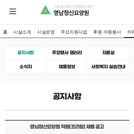
홈
시설소개
시설운영
주요지원사업
후원·자원봉사
커
공지사항
주요행사 갤러리
자료실
소식지
채용정보
사회복지 실습안내
공지사항
영남정신요양원 직원(조리원) 채용 공고