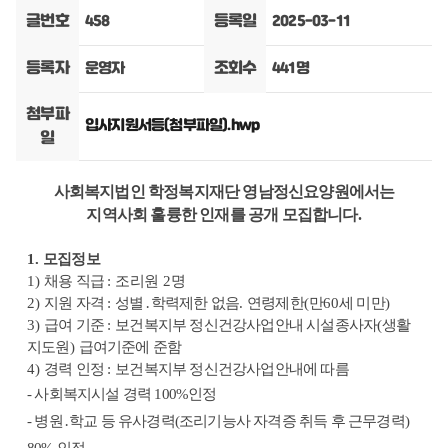
글번호
등록일
458
2025-03-11
등록자
조회수
운영자
441명
첨부파
입사지원서등(첨부파일).hwp
일
사회복지법인 학정복지재단 영남정신요양원에서는
지역사회 훌륭한 인재를 공개 모집합니다
.
1.
모집정보
1)
채용 직급
:
조리원
2
명
2)
지원 자격
:
성별
․
학력제한 없음
.
연령제한
(
만
60
세 미만
)
3)
급여 기준
:
보건복지부 정신건강사업안내 시설종사자
(
생활
지도원
)
급여기준에 준함
4)
경력 인정
:
보건복지부 정신건강사업안내에 따름
-
사회복지시설 경력
100%
인정
-
병원
․
학교 등 유사경력
(
조리기능사 자격증 취득 후 근무경력
)