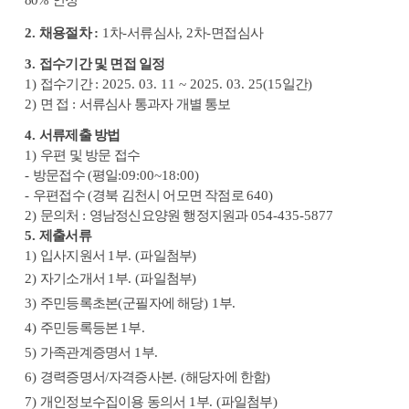
80%
인정
2.
채용절차
:
1
차
-
서류심사
, 2
차
-
면접심사
3.
접수기간 및 면접 일정
1)
접수기간
: 2025. 03. 11 ~ 2025. 03. 25(15
일간
)
2)
면 접
:
서류심사 통과자 개별 통보
4.
서류제출 방법
1)
우편 및 방문 접수
-
방문접수
(
평일
:09:00~18:00)
-
우편접수
(
경북 김천시 어모면 작점로
640)
2)
문의처
:
영남정신요양원 행정지원과
054-435-5877
5.
제출서류
1)
입사지원서
1
부
. (
파일첨부
)
2)
자기소개서
1
부
. (
파일첨부
)
3)
주민등록초본
(
군필자에 해당
) 1
부
.
4)
주민등록등본
1
부
.
5)
가족관계증명서
1
부
.
6)
경력증명서
/
자격증사본
. (
해당자에 한함
)
7)
개인정보수집이용 동의서
1
부
. (
파일첨부
)