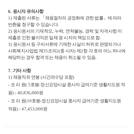
6.
응시자 유의사항
1)
제출된 서류는
「
채용절차의 공정화에 관한 법률
」
에 따라
반환을 청구할 수 있습니다
.
2)
응시원서의 기재착오
,
누락
,
연락불능
,
경력 및 자격사항 미
제출로 인한 불이익은 일체 응 시자의 책임으로 함
.
3)
응시원서 등 구비서류에 기재한 사실이 허위로 판명되거나
사회복지사업법 제
35
조의
2(
종 사자
)
제
2
항 각 호의 어느 하나에
해당하는 경우 합격 또는 채용이 취소될 수 있음
.
7.
기타 사항
1)
채용직위 연봉
(
시간외수당 포함
)
-
조 리 원
( 5
호봉
-
정신요양시설 종사자 급여기준 생활지도원 적
용
) : 40,836,000
원
-
조 리 원
(10
호봉
-
정신요양시설 종사자 급여기준 생활지도원
적용
) : 47,453,000
원